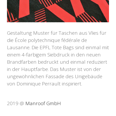
Gestaltung Muster für Taschen aus Vlies für
die École polytechnique fédérale de
Lausanne. Die EPFL Tote Bags sind einmal mit
einem 4-farbigem Siebdruck in den neuen
Brandfarben bedruckt und einmal reduziert
in der Hauptfarbe. Das Muster ist von der
ungewöhnlichen Fassade des Unigebäude
von Dominique Perrault inspiriert.
2019 @
Manroof GmbH